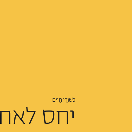
כִּשּׁוּרֵי חַיִּים
יחס לאח