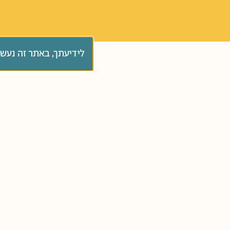
לידיעתך, באתר זה נעש
סְּפָרִים
כל הגילאים
כִּתָּה א'
גַּנִּים צְעִיר