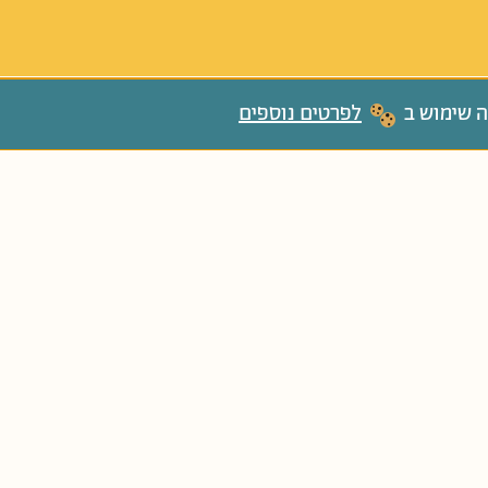
ה שימוש ב
לפרטים נוספים
ִים
כִּתָּה ב'
גַּנִּים בּוֹגְרִים
קְטַנְטַנִּים בּוֹגְרִים