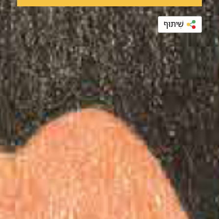
שִׁיתּוּף