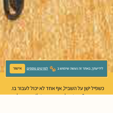
אישור
לידיעתך, באתר זה נעשה שימוש ב
לפרטים נוספים
כשפיל ישֵׁן על השביל, אף אחד לא יכול לעבור בו.
מה עושים? מנסים להעיר את הפיל! התרנגולת
מוותרת מראש, אך חבריה מנסים לנעור,
להתלונן, ליילל, לשאוג ולכעוס. רק הנמלה