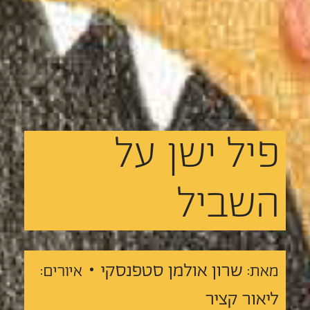
פיל
ישן
על
השביל
שרון אולמן סטפנסקי •
מאת:
איורים:
ליאור קציר