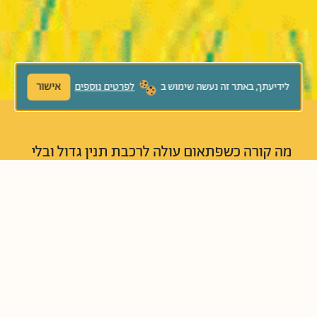
אישור
לידיעתך, באתר זה נעשה שימוש ב
לפרטים נוספים
מה קורה כשפתאום עולה לרכבת תנין גדול ובלי
להתחשב באף אחד הוא תופס קרון שלם לעצמו.
מי יהיה אמיץ מספיק לפנות אליו? והאם יסכים
התנין להתחשב במי שסביבו? - ספר על דעות
קדומות והתחשבות באחר.
נוֹשְׂאִים קְשׁוּרִים:
אכפתיות והתחשבות
יחס לאחר