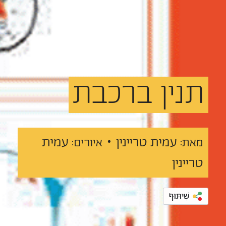
תנין
ברכבת
עמית טריינין •
עמית
מאת:
איורים:
טריינין
שִׁיתּוּף