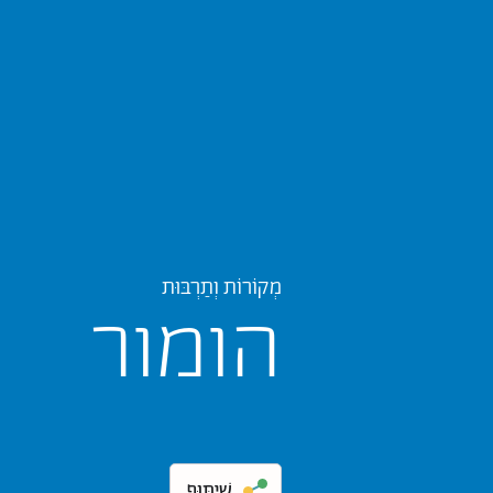
מְקוֹרוֹת וְתַרְבּוּת
הומור
שִׁיתּוּף