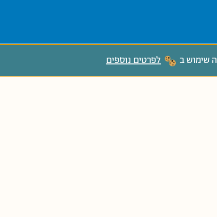
ה שימוש ב
לפרטים נוספים
ְטַנְטַנִּים פָּעוֹטוֹת
גַּנִּים צְעִירִים
גַּנִּים בּוֹגְרִים
כִּתָּה א'
כ