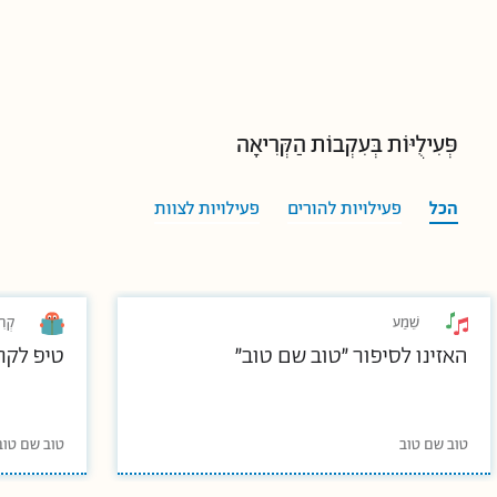
פְּעִילֻיּוֹת בְּעִקְבוֹת הַקְּרִיאָה
הכל
פעילויות להורים
פעילויות לצוות
שֵׁמַע
קְרִ
האזינו לסיפור "טוב שם טוב"
טיפ לקר
טוב שם טוב
טוב שם טוב