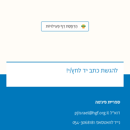
הַדְפָּסַת דַּף פְּעִילוּיוֹת
להגשת כתב יד לחץ/י!
ספריית פיג׳מה
דוא"ל:
pjisrael@hgf.org.il
נייד לוואטסאפ
: 054-3068181