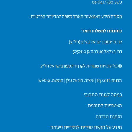
פקס: 03-6417580
מסירת מידע באמצעות האתר כפופה ל
מדיניות הפרטיות.
כתובתנו למשלוח דואר:
קרן גרינספון ישראל בע"מ (חל"צ)
רח' בצלאל 10, רמת גן 5252110
® כל הזכויות שמורות לקרן גרינספון בישראל חל״צ
תכנות: t
q.soft
| עיצוב:
מיכאל גולן
| הנגשה:
web-a
כניסה לצוות החינוכי
הצטרפות לתוכנית
הזמנת הדרכה
מידע על הגשת ספרים לספריית פיג׳מה