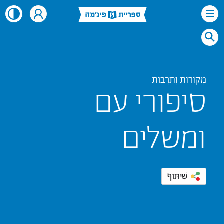
מְקוֹרוֹת וְתַרְבּוּת
סיפורי עם
ומשלים
שִׁיתּוּף