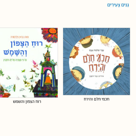
גַּנִּים צְעִירִים
חכמי חלם והירח
רוח הצפון והשמש