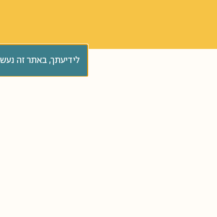
לידיעתך, באתר זה נעש
סְּפָרִים
כל הגילאים
קְטַנְטַנִּים בּוֹגְרִים
ג