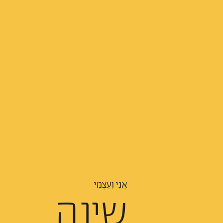
אֲנִי וְעַצְמִי
שינה