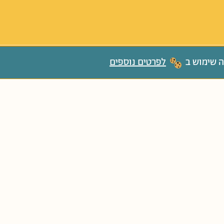
ה שימוש ב
לפרטים נוספים
ַּנִּים בּוֹגְרִים
גַּנִּים צְעִירִים