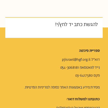
להגשת כתב יד לחץ/י!
ספריית פיג׳מה
דוא"ל:
pjisrael@hgf.org.il
נייד לוואטסאפ
: 054-3068181
פקס: 03-6417580
מסירת מידע באמצעות האתר כפופה ל
מדיניות הפרטיות.
כתובתנו למשלוח דואר: