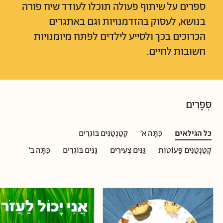
ספרים על שיתוף פעולה תוכלו לעודד שיח פורה
בנושא, לעסוק בהזדמנויות וגם באתגרים
הכרוכים בכך ולסייע לילדים לפתח מיומנויות
חשובות לחיים.
סְּפָרִים
כל הגילאים
כִּתָּה א'
קְטַנְטַנִּים בּוֹגְרִים
קְטַנְטַנִּים פָּעוֹטוֹת
גַּנִּים צְעִירִים
גַּנִּים בּוֹגְרִים
כִּתָּה ב'