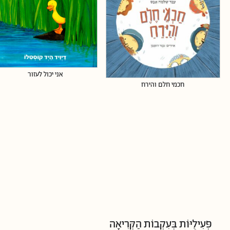
אני יכול לעזור
חכמי חלם והירח
פְּעִילֻיּוֹת בְּעִקְבוֹת הַקְּרִיאָה