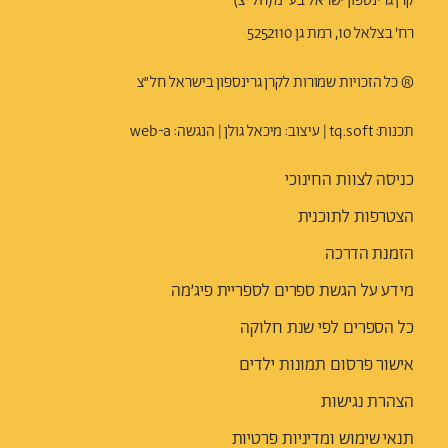
קרן גרינספון ישראל בע"מ (חל"צ)
רח' בצלאל 10, רמת גן 5252110
® כל הזכויות שמורות לקרן גרינספון בישראל חל״צ
תכנות: t
q.soft
| עיצוב:
מיכאל גולן
| הנגשה:
web-a
כניסה לצוות החינוכי
הצטרפות לתוכנית
הזמנת הדרכה
מידע על הגשת ספרים לספריית פיג׳מה
כל הספרים לפי שנת חלוקה
אישור פרסום תמונות ילדים
הצהרת נגישות
תנאי שימוש ומדיניות פרטיות