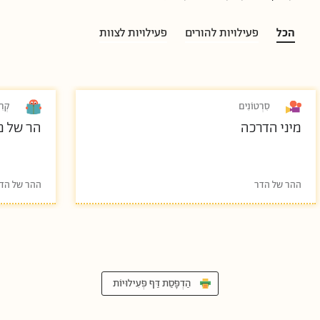
הכל
פעילויות להורים
פעילויות לצוות
סִרְטוֹנִים
קְרִ
מיני הדרכה
הר של מ
ההר של הדר
ההר של הד
הַדְפָּסַת דַּף פְּעִילוּיוֹת