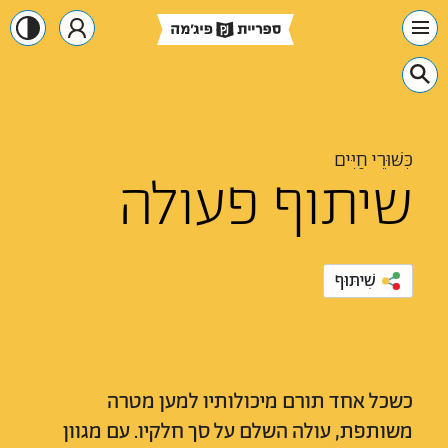
כִּשּׁוּרֵי חַיִּים
שיתוף פעולה
שִׁיתּוּף
כשכל אחד תורם מיכולותיו למען מטרה
משותפת, עולה השלם על סך חלקיו. עם מגוון