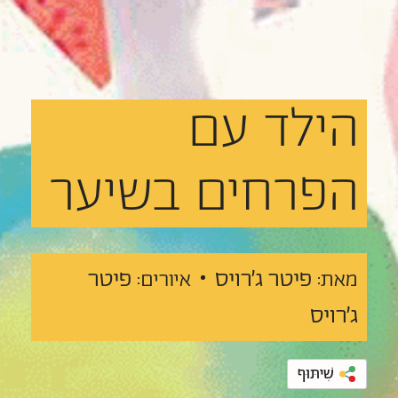
הילד
עם
הפרחים
בשיער
פיטר ג'רויס •
פיטר
מאת:
איורים:
ג'רויס
שִׁיתּוּף