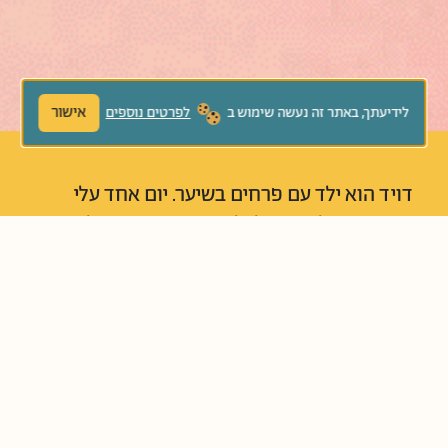
אישור
לידיעתך, באתר זה נעשה שימוש ב
לפרטים נוספים
דויד הוא ילד עם פרחים בשיער. יום אחד עלי
הכותרת שלו התחילו לנשור, וחבר מנסה להחזיר
את הפרחים לראשו ואת החיוך לפניו. במילים
ובאיורים רגישים ועדינים מובא לפנינו סיפור על
ייחודיות, רגישות לאחר וחברות עמוקה.
נוֹשְׂאִים קְשׁוּרִים:
אכפתיות והתחשבות
אמפתיה
חברות