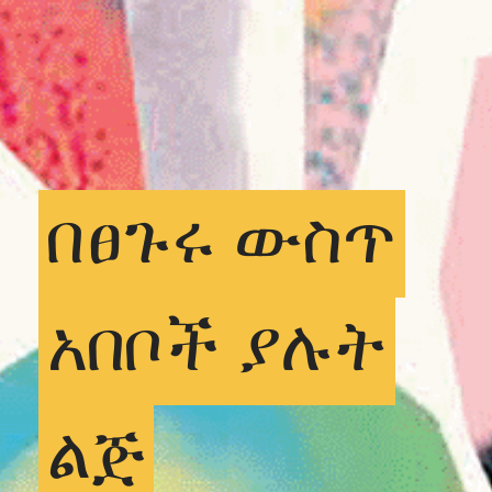
በፀጉሩ
ውስጥ
አበቦች
ያሉት
ልጅ