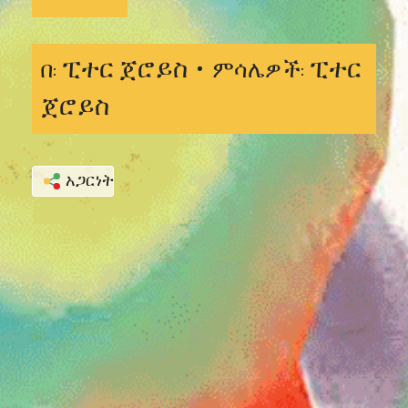
ፒተር ጀሮይስ •
ፒተር
በ:
ምሳሌዎች:
ጀሮይስ
አጋርነት