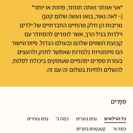
"אני אוותר ואתה תוותר, פחות או יותר"
(- לאה נאור, בואו נעשה שלום קטן)
מריבות הן חלק מהחיים החברתיים של ילדים
וילדות בגיל הרך, אשר לומדים להסתדר עם
קבוצת השווים שלהם ובעולם הגדול. פיוס וגישור
הם מיומנויות נלמדות שאפשר לחזק ולהעצים
בעזרת ספרים יפהפיים שעוסקים ביכולת לסלוח,
להשלים ולחיות בשלום זה עם זה.
סְּפָרִים
כל הגילאים
גַּנִּים בּוֹגְרִים
כִּתָּה ב'
גַּנִּים צְעִירִים
כִּתָּה א'
קְטַנְטַנִּים בּוֹגְרִים