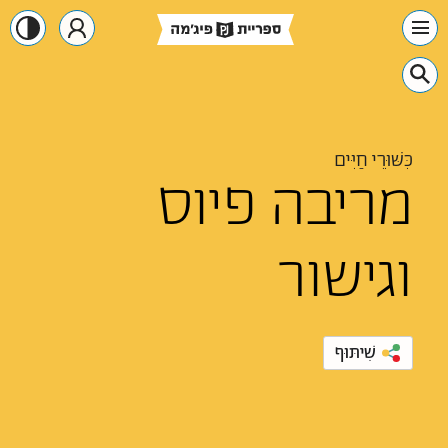
כִּשּׁוּרֵי חַיִּים
מריבה פיוס
וגישור
שִׁיתּוּף