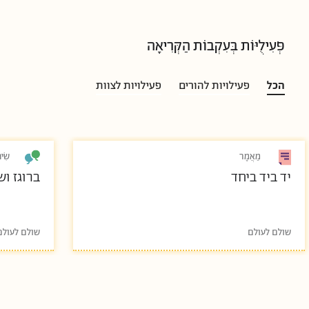
פְּעִילֻיּוֹת בְּעִקְבוֹת הַקְּרִיאָה
הכל
פעילויות להורים
פעילויות לצוות
מַאֲמָר
שִׂי
יד ביד ביחד
ברוגז וש
שולם לעולם
שולם לעולם