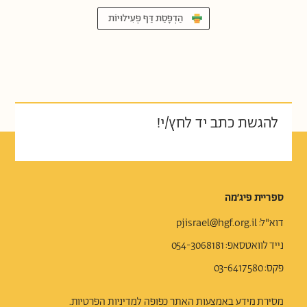
הַדְפָּסַת דַּף פְּעִילוּיוֹת
להגשת כתב יד לחץ/י!
ספריית פיג׳מה
דוא"ל:
pjisrael@hgf.org.il
נייד לוואטסאפ
: 054-3068181
פקס: 03-6417580
מסירת מידע באמצעות האתר כפופה ל
מדיניות הפרטיות.