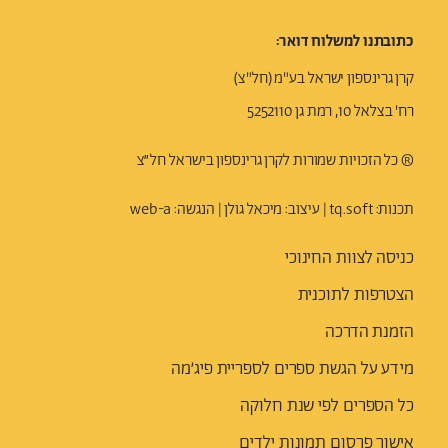
כתובתנו למשלוח דואר:
קרן גרינספון ישראל בע"מ (חל"צ)
רח' בצלאל 10, רמת גן 5252110
® כל הזכויות שמורות לקרן גרינספון בישראל חל״צ
תכנות: t
q.soft
| עיצוב:
מיכאל גולן
| הנגשה:
web-a
כניסה לצוות החינוכי
הצטרפות לתוכנית
הזמנת הדרכה
מידע על הגשת ספרים לספריית פיג׳מה
כל הספרים לפי שנת חלוקה
אישור פרסום תמונות ילדים