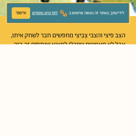
אישור
לידיעתך, באתר זה נעשה שימוש ב
לפרטים נוספים
הצב פּיצי והצבי צְבִיצִי מחפשים חבר לשחק איתו,
אבל לא מאמינים שיוכלו למצוא שותפים זה בזה.
פיצי לא רוצה לשחק עם צבי שמַשוִויץ. צְבִיצִי לא
מסוגל לדבר עם צב שלא אומר שלום. איך יוכלו
קצוות כל כך רחוקים להיפגש?
נוֹשְׂאִים קְשׁוּרִים:
ביחד ולחוד
חברות
יחס לאחר
סובלנות
קבלת השונה