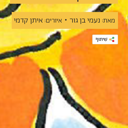
נעמי בן גור •
איתן קדמי
מאת:
איורים:
שִׁיתּוּף