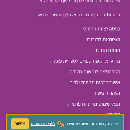
® כל הזכויות שמורות לקרן גרינספון בישראל חל״צ
תכנות: t
q.soft
| עיצוב:
מיכאל גולן
| הנגשה:
web-a
כניסה לצוות החינוכי
הצטרפות לתוכנית
הזמנת הדרכה
מידע על הגשת ספרים לספריית פיג׳מה
כל הספרים לפי שנת חלוקה
אישור פרסום תמונות ילדים
הצהרת נגישות
תנאי שימוש ומדיניות פרטיות
קול קורא
אישור
לידיעתך, באתר זה נעשה שימוש ב
לפרטים נוספים