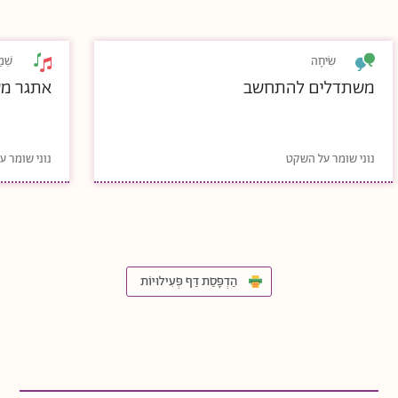
שִׂיחָה
שֵׁמ
משתדלים להתחשב
אתגר מ
נוני שומר על השקט
נוני שומר 
הַדְפָּסַת דַּף פְּעִילוּיוֹת