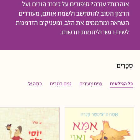
אוהבות? עזרה? סיפורים על כיבוד הורים ועל
הרצון הטוב להתחשב ולשמח אותם, מעוררים
השראה ומחממים את הלב, ומעניקים הזדמנות
לשיח רגשי וליוזמות חדשות.
סְּפָרִים
כל הגילאים
גַּנִּים צְעִירִים
גַּנִּים בּוֹגְרִים
כִּתָּה א'