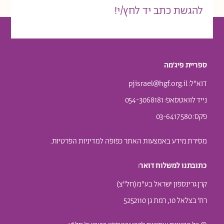
להגשת כתב יד לחץ/י!
ספריית פיג׳מה
דוא"ל:
pjisrael@hgf.org.il
נייד לוואטסאפ
: 054-3068181
פקס: 03-6417580
מסירת מידע באמצעות האתר כפופה ל
מדיניות הפרטיות.
כתובתנו למשלוח דואר:
קרן גרינספון ישראל בע"מ (חל"צ)
רח' בצלאל 10, רמת גן 5252110