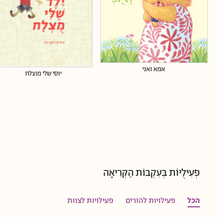
אמא ואני
יוסי שלי מוצלח
פְּעִילֻיּוֹת בְּעִקְבוֹת הַקְּרִיאָה
הכל
פעילויות להורים
פעילויות לצוות