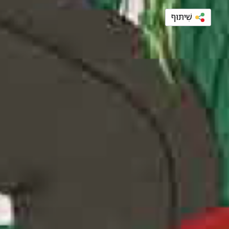
שִׁיתּוּף