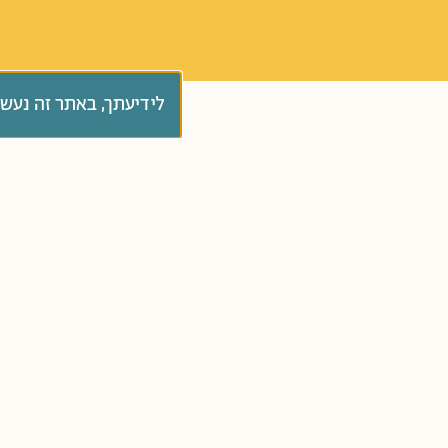
לידיעתך, באתר זה נעש
סְּפָרִים
כל הגילאים
קְטַנְטַנִּים בּוֹגְרִים
כ