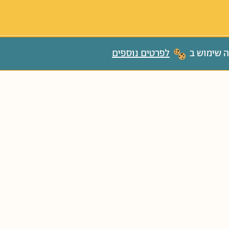
ה שימוש ב
לפרטים נוספים
ִּתָּה א'
גַּנִּים צְעִירִים
גַּנִּים בּוֹגְרִים