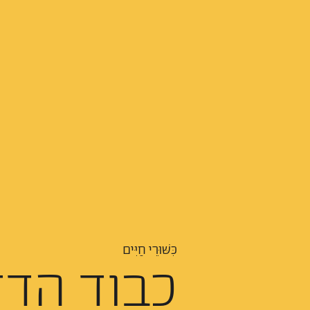
כִּשּׁוּרֵי חַיִּים
כבוד הדד