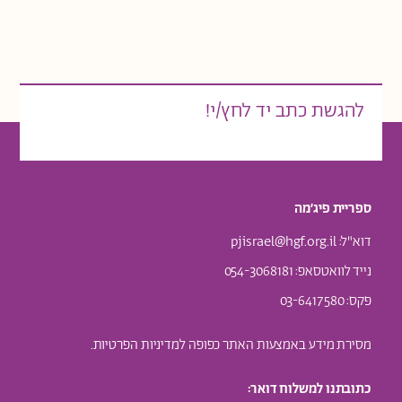
להגשת כתב יד לחץ/י!
ספריית פיג׳מה
דוא"ל:
pjisrael@hgf.org.il
נייד לוואטסאפ
: 054-3068181
פקס: 03-6417580
מסירת מידע באמצעות האתר כפופה ל
מדיניות הפרטיות.
כתובתנו למשלוח דואר: