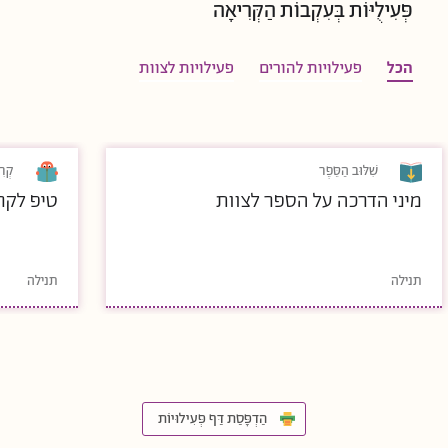
פְּעִילֻיּוֹת בְּעִקְבוֹת הַקְּרִיאָה
הכל
פעילויות להורים
פעילויות לצוות
שִׁלּוּב הַסֵּפֶר
קְרִ
מיני הדרכה על הספר לצוות
טיפ לקר
תנילה
תנילה
הַדְפָּסַת דַּף פְּעִילוּיוֹת