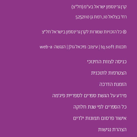
קרן גרינספון ישראל בע"מ (חל"צ)
רח' בצלאל 10, רמת גן 5252110
® כל הזכויות שמורות לקרן גרינספון בישראל חל״צ
תכנות: t
q.soft
| עיצוב:
מיכאל גולן
| הנגשה:
web-a
כניסה לצוות החינוכי
הצטרפות לתוכנית
הזמנת הדרכה
מידע על הגשת ספרים לספריית פיג׳מה
כל הספרים לפי שנת חלוקה
אישור פרסום תמונות ילדים
הצהרת נגישות