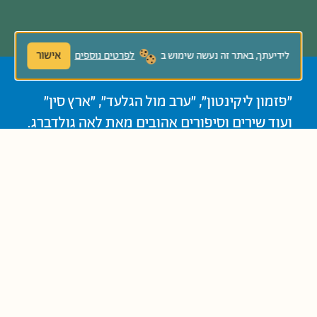
אישור
לידיעתך, באתר זה נעשה שימוש ב
לפרטים נוספים
"פזמון ליקינטון", "ערב מול הגלעד", "ארץ סין"
ועוד שירים וסיפורים אהובים מאת לאה גולדברג.
בספר מקובצות קלסיקות שתמיד נעים לפגוש
שוב לצד שירים מוכרים פחות שנעים להכיר.
נוֹשְׂאִים קְשׁוּרִים:
דמיון וחלום
קלאסיקה ישראלית
שירים
קְבוּצַת גִּיל:
כִּתָּה א'