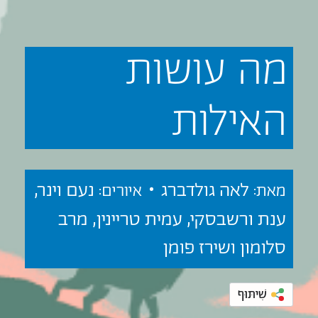
מה
עושות
האילות
לאה גולדברג •
נעם וינר,
מאת:
איורים:
ענת ורשבסקי, עמית טריינין, מרב
סלומון ושירז פומן
שִׁיתּוּף