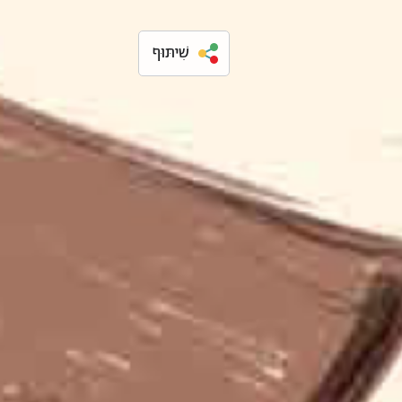
שִׁיתּוּף