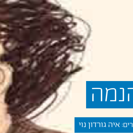
נמה
איה גורדון נוי
רים: