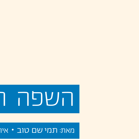
השפה
ה
תמי שם טוב •
מאת:
איו