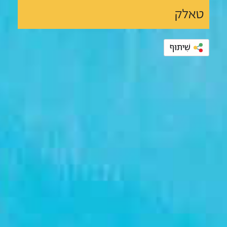
טאלק
שִׁיתּוּף