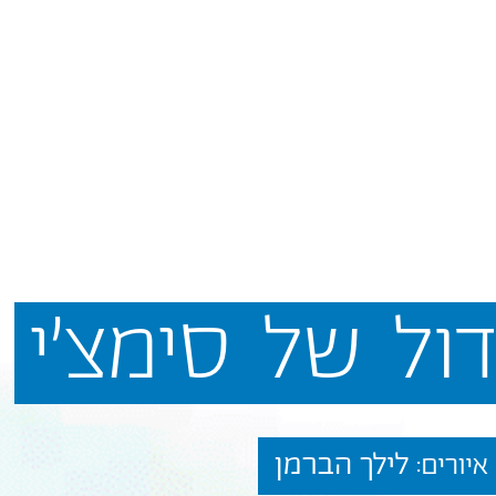
ול
של
סימצ'י
לילך הברמן
איורים: