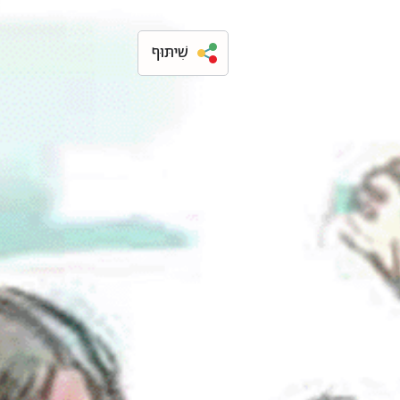
שִׁיתּוּף