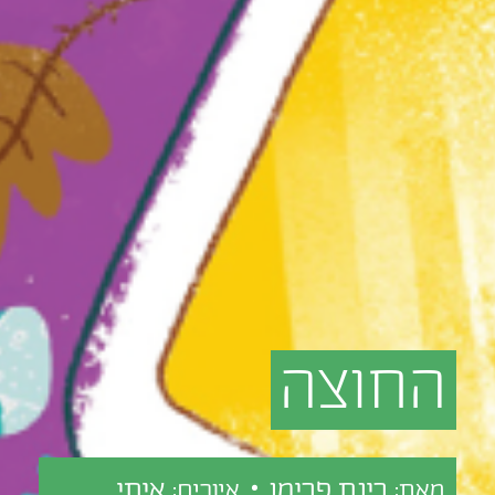
החוצה
רינת פרימו •
איתי
מאת:
איורים: