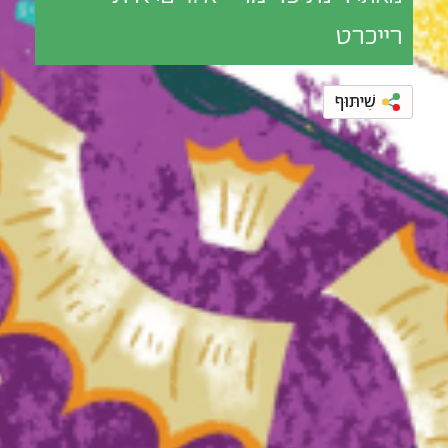
רייכרט
שִׁיתּוּף