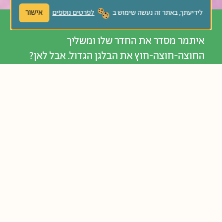
אישור
לידיעתך, באתר זה נעשה שימוש ב
לפרטים נוספים
איתמר מסדר את החדר שלו ומשליך
החוצה-חוצה-חוץ את הבלגן הגדול. אבל לאן?
האם אבא יצליח ללמד את איתמר שגם המסדרון,
חדר המדרגות ואפילו הרחוב הם שלו? סיפור
משעשע ומחורז שמדגים את ההשפעה, את
האחריות ואת השייכות של כל אדם לסביבה
כולה.
נוֹשְׂאִים קְשׁוּרִים:
אגדות חז”ל ומדרשים
אכפתיות והתחשבות
פסח
שמירת סביבה