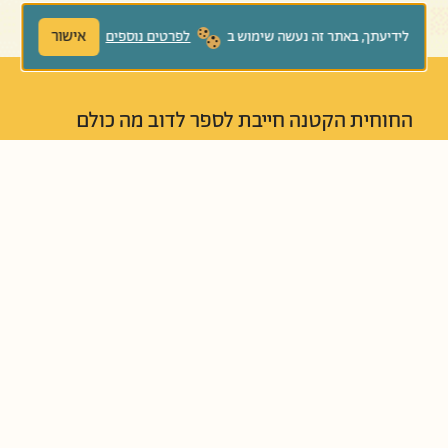
אישור
לידיעתך, באתר זה נעשה שימוש ב
לפרטים נוספים
החוחית הקטנה חייבת לספר לדוב מה כולם
מספרים ביער, אבל הדוב לא ממהר להקשיב לה.
חשוב לו לדעת אם היא רוצה לספר לו דבר נעים?
נכון? מועיל? בפשטות ובנועם מלמד הדוב את
החוחית ואותנו שלא כדאי להעביר הלאה
שמועות וגם מציע תחליף נהדר.
נוֹשְׂאִים קְשׁוּרִים:
אמת ושקר
עידוד קריאה