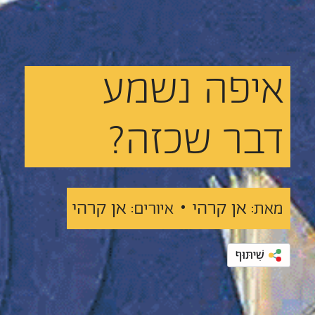
איפה
נשמע
דבר
שכזה?
אן קרהי •
אן קרהי
מאת:
איורים:
שִׁיתּוּף