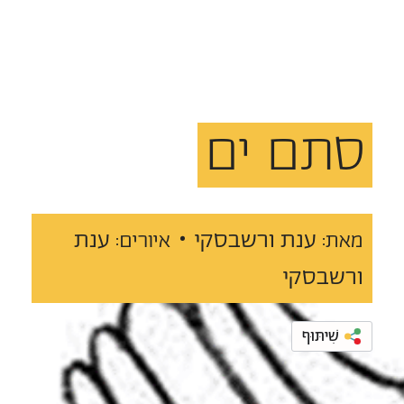
סתם
ים
ענת ורשבסקי •
ענת
מאת:
איורים:
ורשבסקי
שִׁיתּוּף