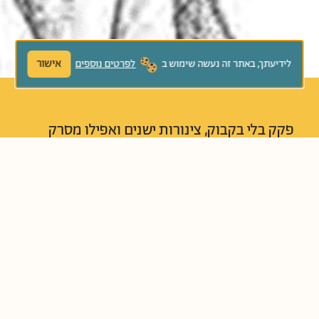
אישור
לידיעתך, באתר זה נעשה שימוש ב
לפרטים נוספים
פקק בלי בקבוק, צינורות ישנים ואפילו מסרק
זרוק על החוף – כל אלו יכולים להפוך למשחק
נהדר וליצירה אם מתבוננים בהם בעיניים
הנכונות. בשביל הילד בסיפור שום דבר הוא לא
"סתם", כל דבר יכול להיות פלא: המציאוֹת
השונות שהוא מוצא וגם הטיול לים.
נוֹשְׂאִים קְשׁוּרִים:
דמיון וחלום
יצירתיות ויזמות
משחק