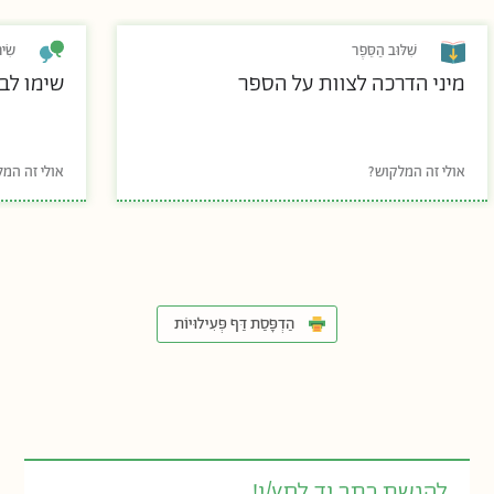
שִׁלּוּב הַסֵּפֶר
שִׂי
מיני הדרכה לצוות על הספר
שימו לב 
אולי זה המלקוש?
אולי זה המ
הַדְפָּסַת דַּף פְּעִילוּיוֹת
להגשת כתב יד לחץ/י!