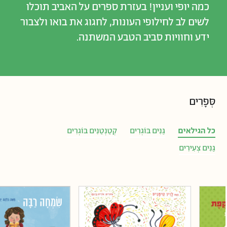
כמה יופי ועניין! בעזרת ספרים על האביב תוכלו
לשים לב לחילופי העונות, לחגוג את בואו ולצבור
ידע וחוויות סביב הטבע המשתנה.
סְּפָרִים
כל הגילאים
גַּנִּים בּוֹגְרִים
קְטַנְטַנִּים בּוֹגְרִים
גַּנִּים צְעִירִים