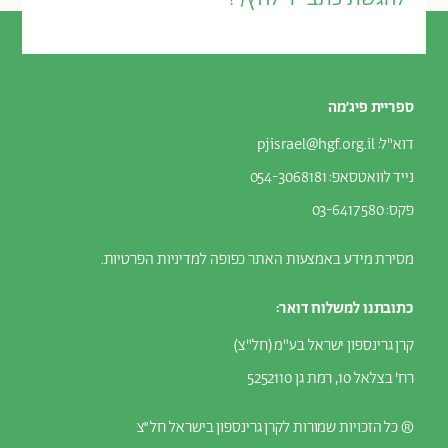
ספריית פיג׳מה
דוא"ל:
pjisrael@hgf.org.il
נייד לוואטסאפ
: 054-3068181
פקס: 03-6417580
מסירת מידע באמצעות האתר כפופה ל
מדיניות הפרטיות.
כתובתנו למשלוח דואר:
קרן גרינספון ישראל בע"מ (חל"צ)
רח' בצלאל 10, רמת גן 5252110
® כל הזכויות שמורות לקרן גרינספון בישראל חל״צ