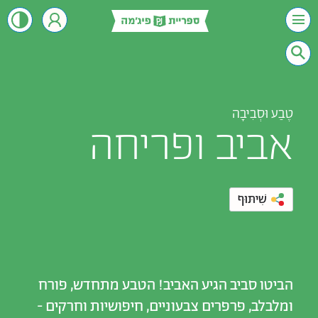
טֶבַע וּסְבִיבָה
אביב ופריחה
שִׁיתּוּף
הביטו סביב הגיע האביב! הטבע מתחדש, פורח
ומלבלב, פרפרים צבעוניים, חיפושיות וחרקים -