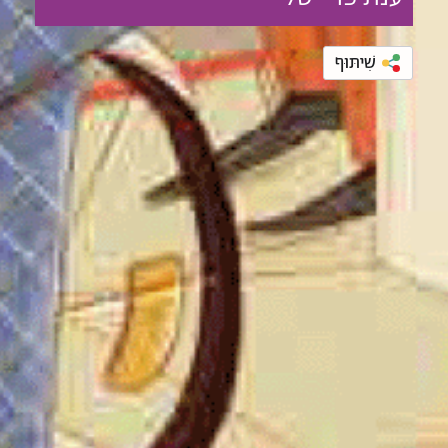
שִׁיתּוּף