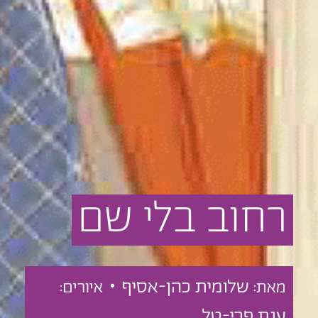
רחוב
בלי
שם
שלומית כהן-אסיף •
מאת:
איורים:
ענת פרי-טל