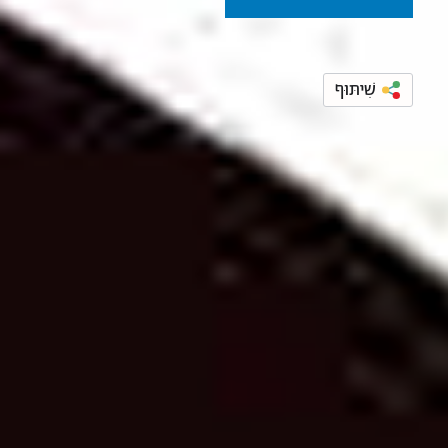
שִׁיתּוּף