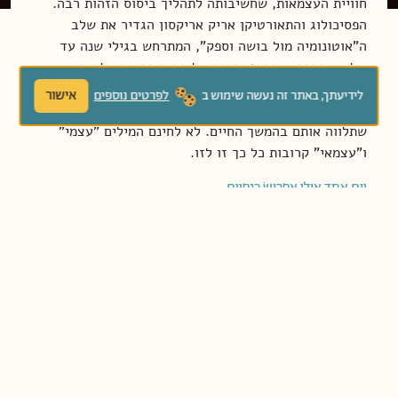
חוויית העצמאות, שחשיבותה לתהליך ביסוס הזהות רבה.
הפסיכולוג והתאורטיקן אריק אריקסון הגדיר את שלב
ה"אוטונומיה מול בושה וספק", המתרחש בגילי שנה עד
שלוש, כמכריע בהתפתחותה של זהות בריאה. ילדים
שהוריהם תומכים בהם בניסיונותיהם להיות עצמאיים
אישור
לידיעתך, באתר זה נעשה שימוש ב
לפרטים נוספים
מפתחים את תחושת האוטונומיה – החופש לעשות בעצמם –
שתלווה אותם בהמשך החיים. לא לחינם המילים "עצמי"
ו"עצמאי" קרובות כל כך זו לזו.
יום אחד אולי אפרושׂ כנפיים
ספרי פעוטות רבים נוגעים בחוויית ההתפתחות של ילדים
המבקשים לבסס את עצמאותם. כך, למשל, בשיר "אפרוח",
המופיע ב"דגדוגים" מאת דתיה בן-דור (הוצאת "מודן"),
נכתב: "אפרוח קטן ונחמד / לעוף לא ידע, לשיר לא ידע /
כי ככה אפרוח נולד." השיר מאפשר לפעוטות ולילדים
להזדהות עם האפרוח ולראות את תהליך הגדילה שלהם
דרכו. כמו האפרוח, גם הם נולדו תלויים לגמרי בהוריהם
ועדיין לא יודעים לעשות לבד פעולות רבות, וכמו האפרוח,