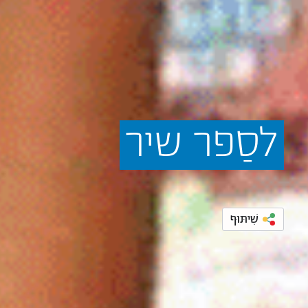
לסַפר
שיר
שִׁיתּוּף