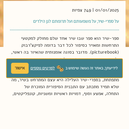
01/01/2025 | 749 צפיות
על ספרי-שיר, על משמעותם ועל תרומתם לגן הילדים
ספר-שיר הוא ספר שבו שיר אחד שלם מחולק למקטעי
התרחשות ומאויר כסיפור לכל דבר בדומה לפיקצ'רבוק
(picturebook). מדובר בסוגה אומנותית שהאיור בה ראשי,
ולא משני, ובכך היא הופכת על פיה את ההיררכיה הקבועה
המעדיפה טקסט מילולי על פני חזותי (גרנות, 2013). ואולם
אישור
לידיעתך, באתר זה נעשה שימוש ב
לפרטים נוספים
בשונה מספרים בסוגת הפיקצ'רבוק, שיש בהם עלילה
מתפתחת, בספרי-שיר העלילה היא עצם המתרחש בשיר, מה
שלא תמיד מתכתב עם התבנית הסיפורית המוכרת של
התחלה, אמצע וסוף, דמויות ראשיות ומשניות, קונפליקטים,
עלילה ברורה וכיוצא באלו. ספרי-שיר עשויים להיתפס
כפשוטים ולעיתים אף דלים, אך, למעשה, הם טומנים בחובם
הזדמנויות רבות ללמידה, לעשייה ולביטוי אישי בגן הילדים
ובבית הן מבחינה קוגניטיבית, הן מבחינה חברתית והן
מבחינה רגשית.