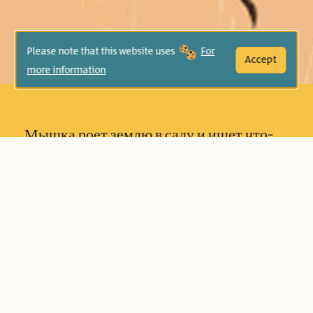
Please note that this website uses
For
Accept
more information
Мышка роет землю в саду и ищет что-
то… Но что это за «что-то»? Что-то
чудесное, волшебное, прекрасное и
блестящее! Кролик, ежик, барсук и
черепаха присоединяются к поискам,
пока не обнаруживают чудесную вещь,
которой вся компания может
наслаждаться вместе.