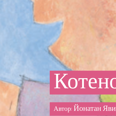
Котен
Йонатан Яви
Автор: