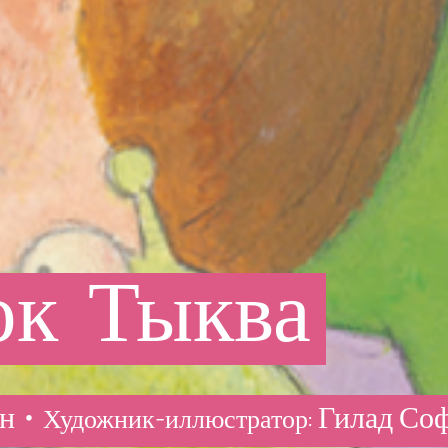
ок
Тыква
н •
Гилад Со
Художник-иллюстратор: