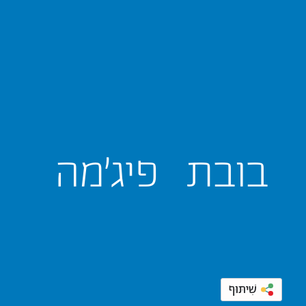
בובת
פיג'מה
שִׁיתּוּף