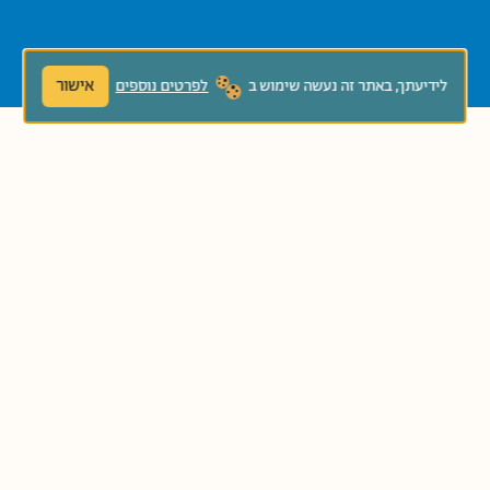
אישור
לידיעתך, באתר זה נעשה שימוש ב
לפרטים נוספים
מכתב להורים
תוכלו להוציא להדפסה את המכתב
לדוגמה ולשלוח להורים – להדפסה
לחצו. בחזרה לעמוד הבובה
הראשי
מבוא – למה בובה?