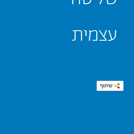
עצמית
שִׁיתּוּף