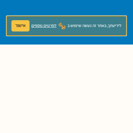
אישור
לידיעתך, באתר זה נעשה שימוש ב
לפרטים נוספים
להגשת כתב יד לחץ/י!
ספריית פיג׳מה
דוא"ל:
pjisrael@hgf.org.il