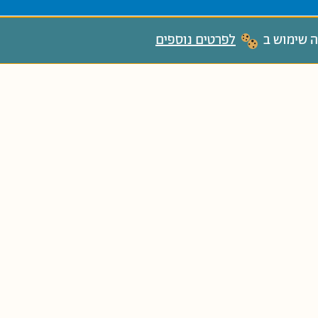
ה שימוש ב
לפרטים נוספים
להגשת כתב יד לחץ/י!