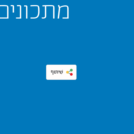
מתכונים
שִׁיתּוּף