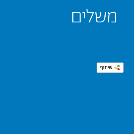
משלים
שִׁיתּוּף