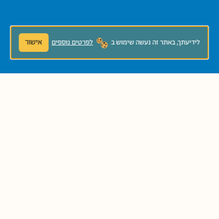
אישור
לידיעתך, באתר זה נעשה שימוש ב
לפרטים נוספים
להגשת כתב יד לחץ/י!
ספריית פיג׳מה
דוא"ל:
pjisrael@hgf.org.il