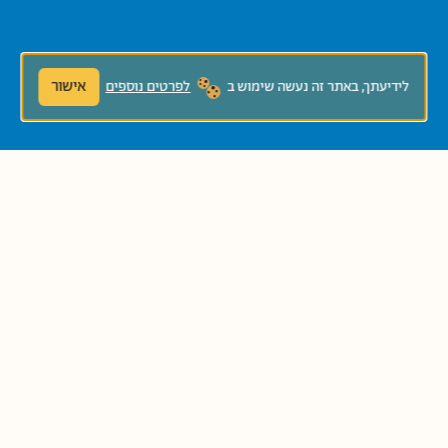
אישור
לידיעתך, באתר זה נעשה שימוש ב
לפרטים נוספים
להגשת כתב יד לחץ/י!
ספריית פיג׳מה
דוא"ל:
pjisrael@hgf.org.il