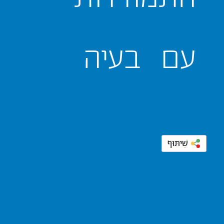
עם
בעיה
שִׁיתּוּף