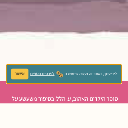
אישור
לידיעתך, באתר זה נעשה שימוש ב
לפרטים נוספים
סופר הילדים האהוב, ע. הלל, בסיפור משעשע על
ארנב שאיבד את זנבו ועל מסע החיפושים אחריו.
קלאסיקה ישראלית באיור חדש.