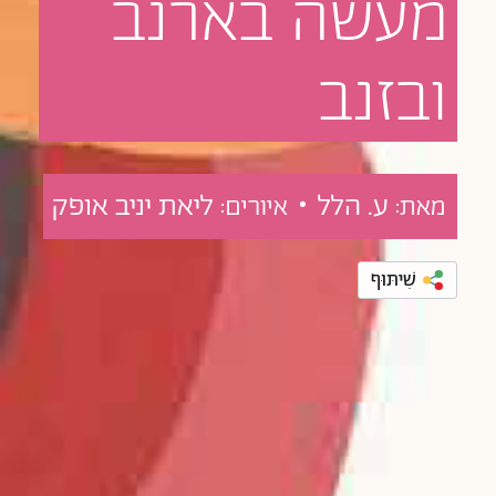
מעשה
בארנב
ובזנב
ע. הלל •
ליאת יניב אופק
מאת:
איורים:
שִׁיתּוּף