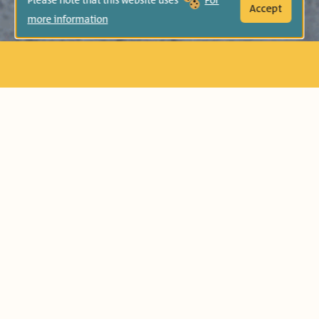
Please note that this website uses
For
Accept
more information
ድመቱ ለእግር ጉዞ ይወጣል። ድመቷስ? እርሷም
ትፈልጋለች! ድመቱ እምቢ በማለት ፓኬጅና
የስጋ ጥቅል ቢያቀርብላትም ድመቷ ግን
የምትፈልገው ይሄ ሳይሆን የራሷ ሀሳብ አላት።
ነፃነትን የመምረጥና የማሳደግ ችሎታን
በተመለከተ በግጥም የቀረበ ጣፋጭ ታሪክ።
የእድሜ ክልል:
ታዳጊዎች