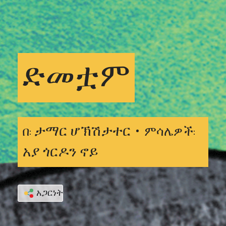
ድመቷም
ታማር ሆኽሽታተር •
በ:
ምሳሌዎች:
አያ ጎርዶን ኖይ
አጋርነት