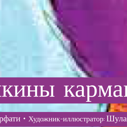
шкины
карма
рфати •
Шула
Художник-иллюстратор: