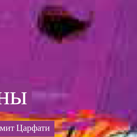
ны
мит Царфати