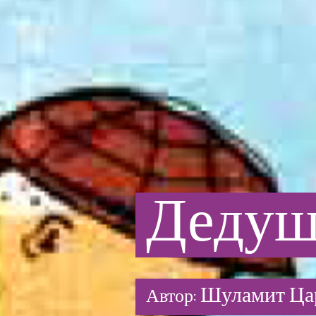
Деду
Шуламит Ца
Автор: