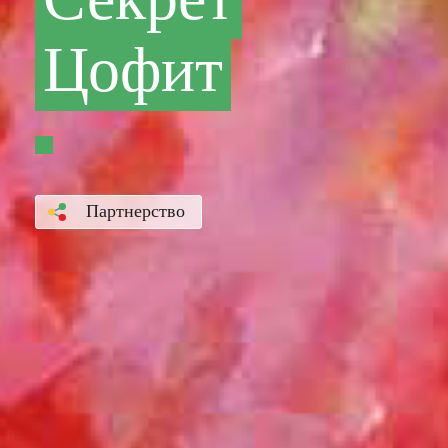
Секрет
Цофит
Партнерство