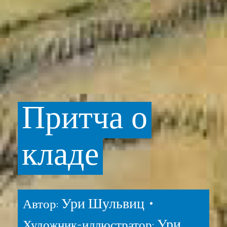
Притча
о
кладе
Ури Шульвиц •
Автор:
Ури
Художник-иллюстратор: