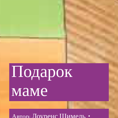
Подарок
маме
Лоуренс Шимель •
Автор: