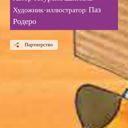
Паз
Художник-иллюстратор:
Родеро
Партнерство