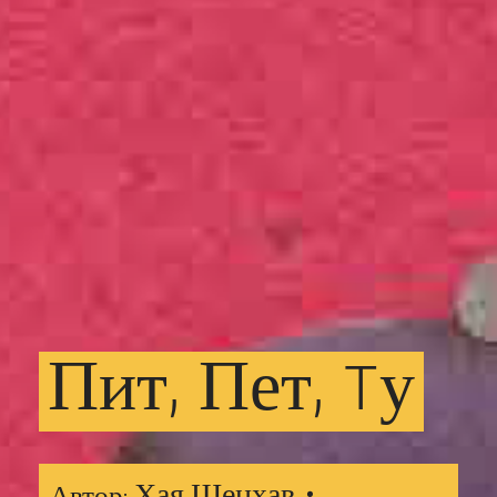
Пит,
Пет,
Tу
Хая Шенхав •