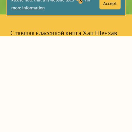
Please note that this website uses
For
Accept
more information
Ставшая классикой книга Хаи Шенхав
повествует о трех верных друзьях,
отправившихся в увлекательное
путешествие. Это история о крепкой
дружбе и умении преодолевать
трудности. «Вот, как хорошо и как
приятно быть братьям вместе!» (Псалом
133, 1) Малыши заводят первых друзей,
учатся играть вместе. Они щебечут
между собой, рисуя в воображении
невероятные картины. На иврите такая
болтовня называется «питпут».