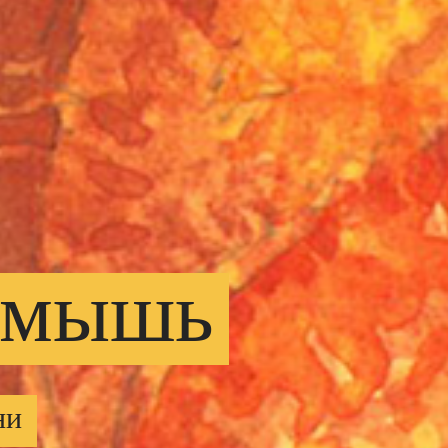
мышь
ни