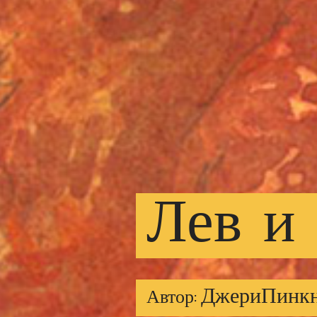
Лев
и
ДжериПинк
Автор: