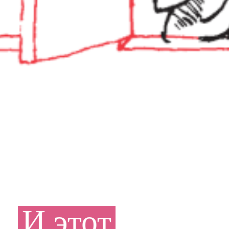
И
этот