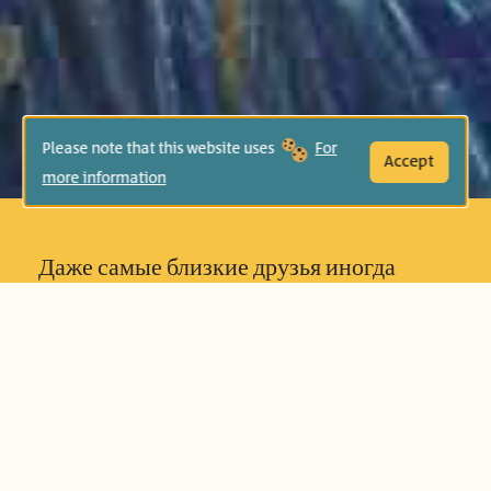
Please note that this website uses
For
Accept
more information
Даже самые близкие друзья иногда
ссорятся. Но как только подует
холодный ветер, мы вспоминаем, как
неприятно оказаться одному среди
теней. История о ссоре и примирении,
произошедшая в галилейском саду в
Эрец Исраэль.
«И сидели […] спокойно,