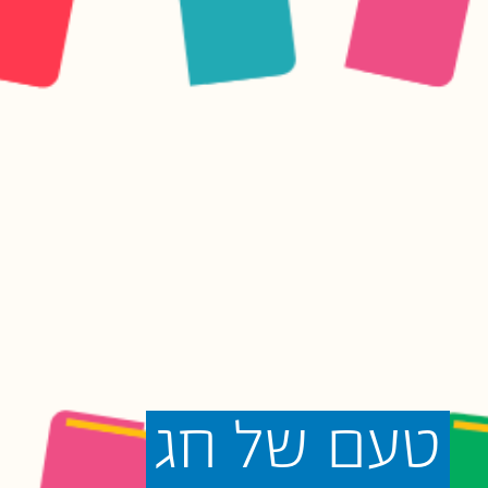
טעם
של
חג