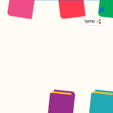
שִׁיתּוּף