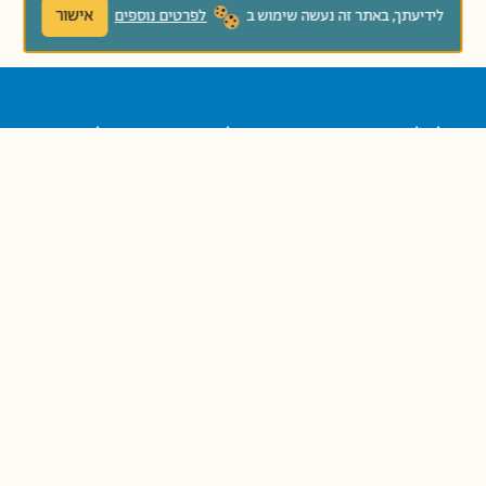
אישור
לידיעתך, באתר זה נעשה שימוש ב
לפרטים נוספים
לכל חג בשנה טעמים משלו וסיפורים משלו. ספר
סיפורים ומתכונים חגיגי, מלא ברוח חגי ישראל,
שילווה את המשפחות לאורך השנה עם פעילויות
מהנות וטעימות.
נוֹשְׂאִים קְשׁוּרִים:
חגים
סיפורי עם ומשלים
קְבוּצַת גִּיל: