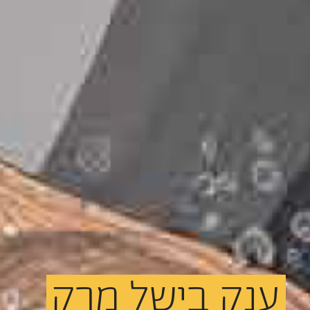
ענק
בישל
מרק