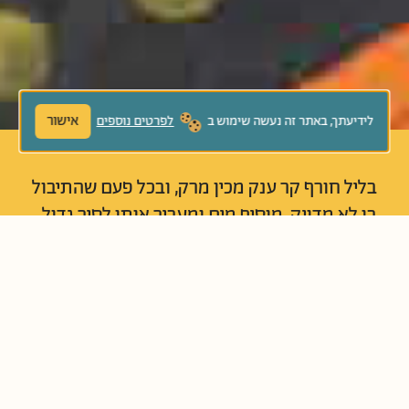
אישור
לידיעתך, באתר זה נעשה שימוש ב
לפרטים נוספים
בליל חורף קר ענק מכין מרק, ובכל פעם שהתיבול
בו לא מדויק, מוסיף מים ומעביר אותו לסיר גדול
יותר. מי יאכל את כל המרק הטעים והחם? סיפור
משעשע ומלא טעם על יחיד ועל יחד.
נוֹשְׂאִים קְשׁוּרִים:
הכנסת אורחים
נדיבות
עזרה הדדית