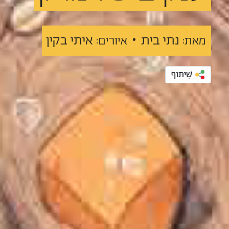
נתי בית •
איתי בקין
מאת:
איורים:
שִׁיתּוּף