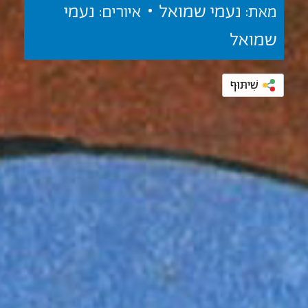
נעמי שמואל •
נעמי
מאת:
איורים:
שמואל
שִׁיתּוּף