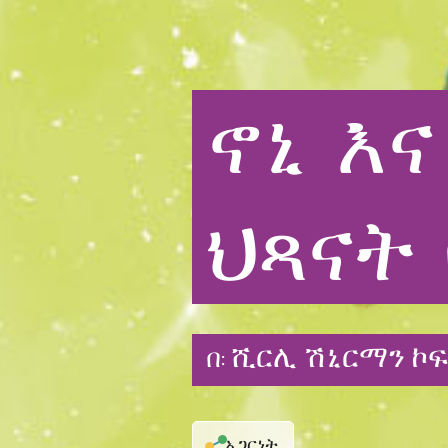
ኖኒ
እና
ህጻናት
ሺርሊ ሽኒርማን ኮ
በ:
አጋርነት