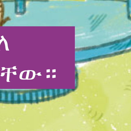
ለ
ናቸው።