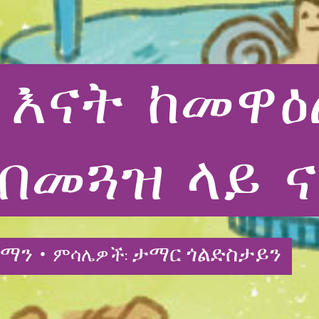
እናት
ከመዋዕ
በመጓዝ
ላይ
ፍማን •
ታማር ጎልድስታይን
ምሳሌዎች: