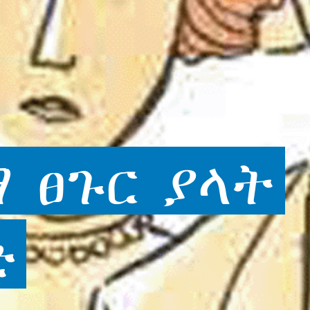
ማ
ፀጉር
ያላት
ድ