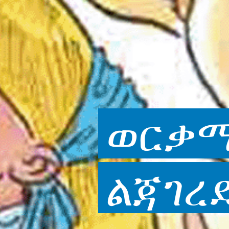
ወርቃ
ልጃገረ