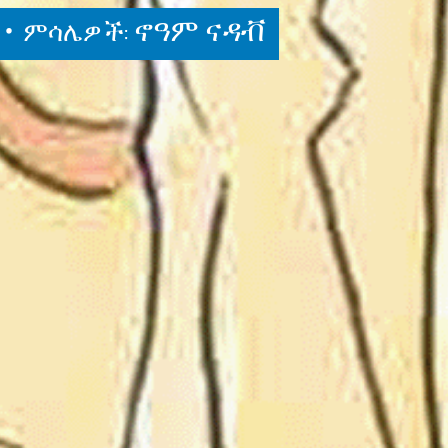
 •
ኖዓም ናዳቭ
ምሳሌዎች: