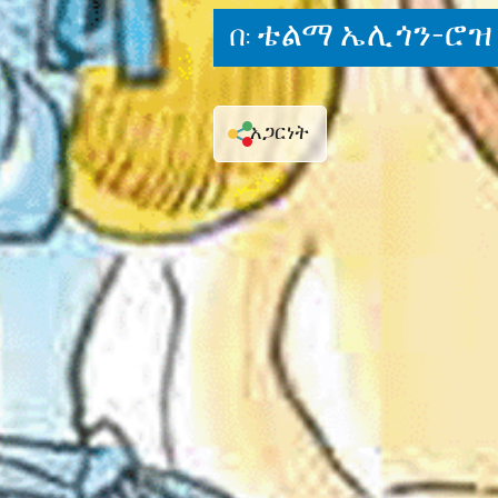
ቴልማ ኤሊጎን-ሮዝ
በ:
አጋርነት