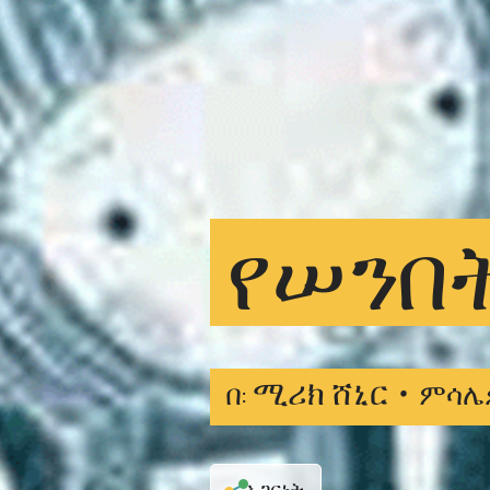
የሠንበ
ሚሪክ ሸኒር •
በ:
ምሳሌ