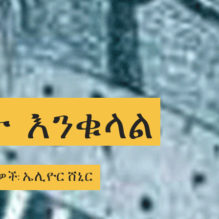
ት
እንቁላል
ኤሊዮር ሸኒር
ዎች: