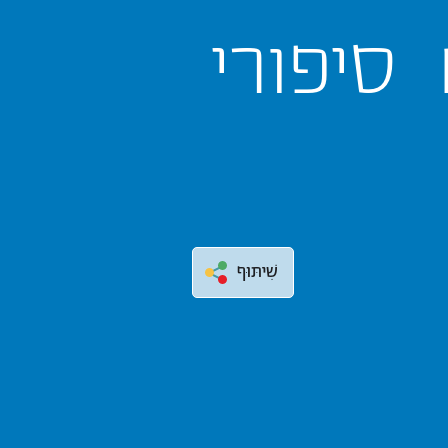
סיפורי
שִׁיתּוּף